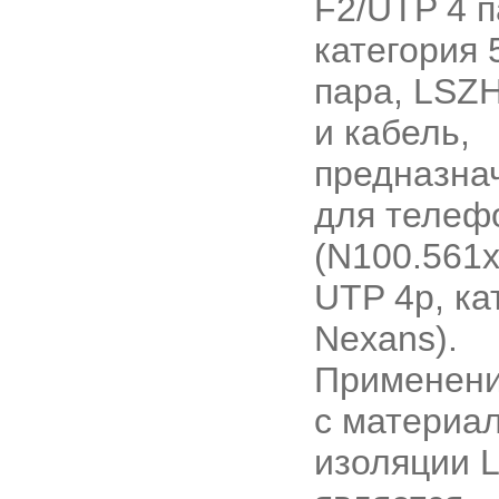
F2/UTP 4 п
категория 
пара, LSZH
и кабель,
предназна
для телеф
(N100.561
UTP 4р, ка
Nexans).
Применени
с материа
изоляции 