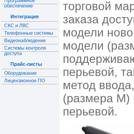
Программное
торговой ма
обеспечение
заказа дост
Интеграция
СКС и ЛВС
модели ново
Телефонные системы
Видеонаблюдение
модели (разм
Системы контроля
доступа
поддерживаю
Прайс-листы
перьевой, так
Оборудование
Лицензионное ПО
метод ввода
(размера M) 
перьевой.