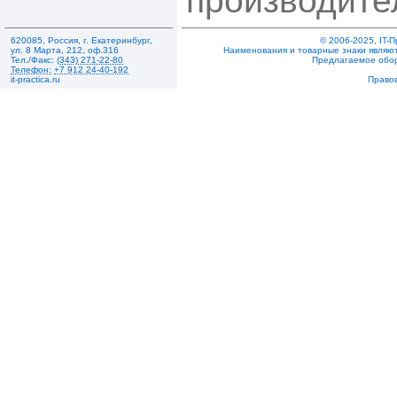
производите
620085
,
Россия
,
г. Екатеринбург
,
© 2006-2025, IT-
ул. 8 Марта, 212
,
оф.316
Наименования и товарные знаки являют
Тел./Факс:
(343) 271-22-80
Предлагаемое обо
Телефон:
+7 912 24-40-192
it-practica.ru
Право