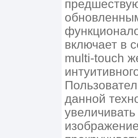
предшеству
обновленны
функционало
включает в 
multi-touch 
интуитивног
Пользовател
данной техн
увеличивать
изображение,