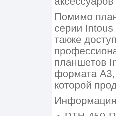
аксессуаров 
Помимо пла
серии Intous
также досту
профессиона
планшетов In
формата А3,
которой про
Информация 