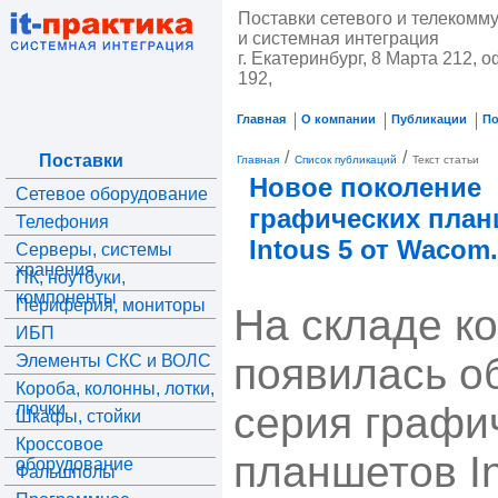
Поставки сетевого и телекомм
и системная интеграция
г. Екатеринбург, 8 Марта 212, о
192,
Главная
О компании
Публикации
П
/
/
Поставки
Главная
Список публикаций
Текст статьи
Новое поколение
Сетевое оборудование
графических план
Телефония
Intous 5 от Wacom.
Серверы, системы
хранения
ПК, ноутбуки,
компоненты
Периферия, мониторы
На складе к
ИБП
появилась о
Элементы СКС и ВОЛС
Короба, колонны, лотки,
лючки
серия графи
Шкафы, стойки
Кроссовое
планшетов In
оборудование
Фальшполы