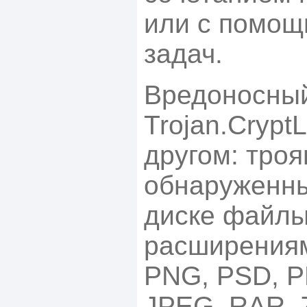
или с помощ
задач.
Вредоносны
Trojan.Crypt
другом: тро
обнаруженны
диске файлы
расширениям
PNG, PSD, P
JPEG, RAR, 