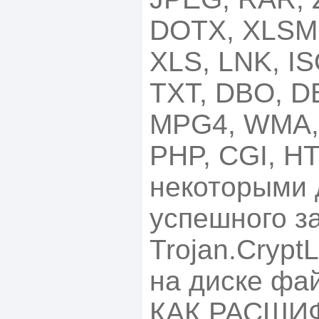
DOTX, XLSM
XLS, LNK, IS
TXT, DBO, D
MPG4, WMA,
PHP, CGI, H
некоторыми 
успешного з
Trojan.Crypt
на диске фа
КАК РАСШИ