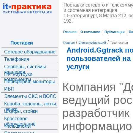
Поставки сетевого и телекомм
и системная интеграция
г. Екатеринбург, 8 Марта 212, о
192,
Главная
О компании
Публикации
П
/
/
Поставки
Главная
Список публикаций
Текст статьи
Android.Ggtrack 
Сетевое оборудование
пользователей на
Телефония
услуги
Серверы, системы
хранения
ПК, ноутбуки,
компоненты
Периферия, мониторы
Компания "До
ИБП
ведущий рос
Элементы СКС и ВОЛС
Короба, колонны, лотки,
лючки
разработчик
Шкафы, стойки
Кроссовое
информацио
оборудование
Фальшполы