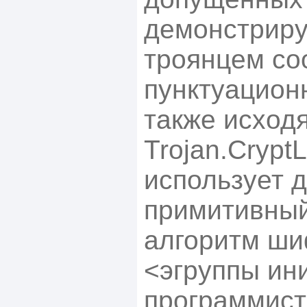
демонстриру
троянцем с
пунктуацион
также исходя
Trojan.Crypt
использует 
примитивны
алгоритм ши
<эгруппы ин
программист