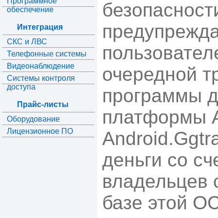
Программное
безопасности
обеспечение
предупрежд
Интеграция
СКС и ЛВС
пользовател
Телефонные системы
Видеонаблюдение
очередной т
Системы контроля
доступа
программы д
Прайс-листы
платформы A
Оборудование
Лицензионное ПО
Android.Ggtr
деньги со сч
владельцев 
базе этой ОС