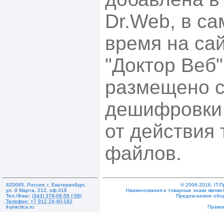
Dr.Web, в с
время на са
"Доктор Веб"
размещено с
дешифровки
от действия
файлов.
620085
,
Россия
,
г. Екатеринбург
,
© 2006-2016, IT-
ул. 8 Марта, 212
,
оф.316
Наименования и товарные знаки являют
Тел./Факс:
(343) 379-06-56 (-58)
Предлагаемое обо
Телефон:
+7 912 24-40-192
it-practica.ru
Право