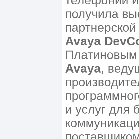
телефонии и
получила вы
партнерской
Avaya DevC
Платиновым
Avaya
, веду
производите
программног
и услуг для 
коммуникаци
поставщиком