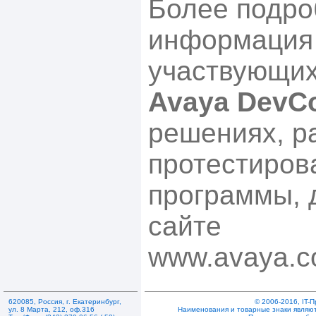
Более подро
информация 
участвующих
Avaya DevC
решениях, р
протестиров
программы, 
сайте
www.avaya.c
620085
,
Россия
,
г. Екатеринбург
,
© 2006-2016, IT-
ул. 8 Марта, 212
,
оф.316
Наименования и товарные знаки являют