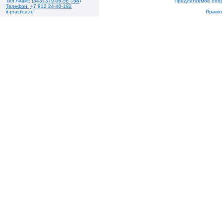
Тел./Факс:
(343) 379-06-56 (-58)
Предлагаемое обо
Телефон:
+7 912 24-40-192
it-practica.ru
Право