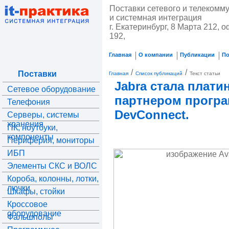
Поставки сетевого и телекомм
и системная интеграция
г. Екатеринбург, 8 Марта 212, о
192,
Главная
О компании
Публикации
П
/
/
Поставки
Главная
Список публикаций
Текст статьи
Jabra стала плат
Сетевое оборудование
партнером прогр
Телефония
DevConnect.
Серверы, системы
хранения
ПК, ноутбуки,
компоненты
Периферия, мониторы
ИБП
Элементы СКС и ВОЛС
Короба, колонны, лотки,
лючки
Шкафы, стойки
Кроссовое
оборудование
Фальшполы