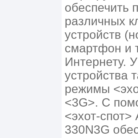
обеспечить 
различных к
устройств (н
смартфон и т.
Интернету. У
устройства т
режимы <эхо
<3G>. С по
<эхот-спот>
330N3G обес