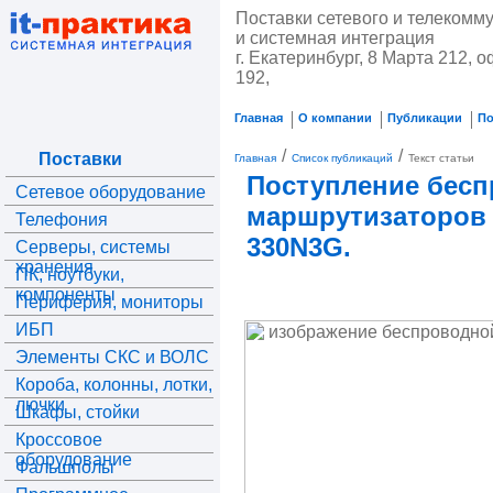
Поставки сетевого и телекомм
и системная интеграция
г. Екатеринбург, 8 Марта 212, о
192,
Главная
О компании
Публикации
П
/
/
Поставки
Главная
Список публикаций
Текст статьи
Поступление бес
Сетевое оборудование
маршрутизаторов
Телефония
330N3G.
Серверы, системы
хранения
ПК, ноутбуки,
компоненты
Периферия, мониторы
ИБП
Элементы СКС и ВОЛС
Короба, колонны, лотки,
лючки
Шкафы, стойки
Кроссовое
оборудование
Фальшполы