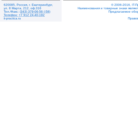
620085
,
Россия
,
г. Екатеринбург
,
© 2006-2016, IT-
ул. 8 Марта, 212
,
оф.316
Наименования и товарные знаки являют
Тел./Факс:
(343) 379-06-56 (-58)
Предлагаемое обо
Телефон:
+7 912 24-40-192
it-practica.ru
Право