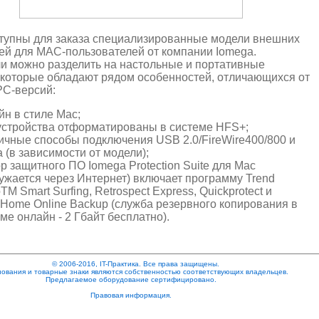
тупны для заказа специализированные модели внешних
ей для MAC-пользователей от компании Iomega.
и можно разделить на настольные и портативные
 которые обладают рядом особенностей, отличающихся от
C-версий:
йн в стиле Mac;
устройства отформатированы в системе HFS+;
ичные способы подключения USB 2.0/FireWire400/800 и
a (в зависимости от модели);
р защитного ПО Iomega Protection Suite для Mac
ружается через Интернет) включает программу Trend
TM Smart Surfing, Retrospect Express, Quickprotect и
Home Online Backup (служба резервного копирования в
ме онлайн - 2 Гбайт бесплатно).
© 2006-2016, IT-Практика. Все права защищены.
ования и товарные знаки являются собственностью соответствующих владельцев.
Предлагаемое оборудование сертифицировано.
Правовая информация.