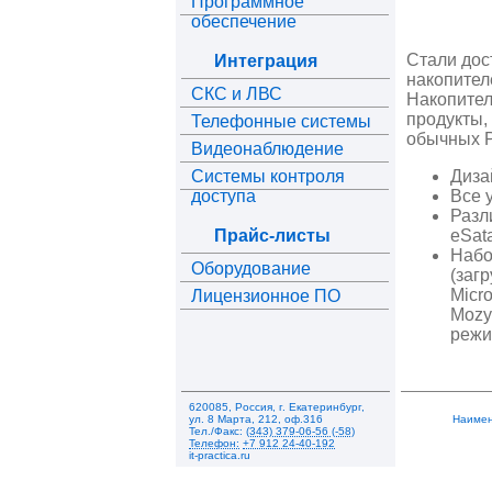
Программное
обеспечение
Стали дос
Интеграция
накопител
СКС и ЛВС
Накопител
продукты,
Телефонные системы
обычных P
Видеонаблюдение
Системы контроля
Диза
доступа
Все 
Разл
Прайс-листы
eSat
Набо
Оборудование
(заг
Micro
Лицензионное ПО
Mozy
режи
620085
,
Россия
,
г. Екатеринбург
,
ул. 8 Марта, 212
,
оф.316
Наимен
Тел./Факс:
(343) 379-06-56 (-58)
Телефон:
+7 912 24-40-192
it-practica.ru