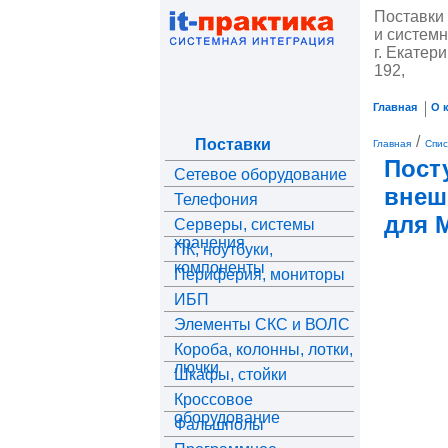
Поставки 
и систем
г. Екатери
192,
Главная
О 
/
Поставки
Главная
Спис
Пост
Сетевое оборудование
внеш
Телефония
для 
Серверы, системы
хранения
ПК, ноутбуки,
компоненты
Периферия, мониторы
ИБП
Элементы СКС и ВОЛС
Короба, колонны, лотки,
лючки
Шкафы, стойки
Кроссовое
оборудование
Фальшполы