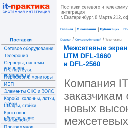
Поставки сетевого и телекомм
интеграция
г. Екатеринбург, 8 Марта 212, о
Главная
О компании
Публикации
По
/
/
Поставки
Главная
Список публикаций
Текст статьи
Межсетевые экран
Сетевое оборудование
UTM DFL-1660
Телефония
и DFL-2560
Серверы, системы
хранения
ПК, ноутбуки,
компоненты
Периферия, мониторы
Компания I
ИБП
Элементы СКС и ВОЛС
заказчикам 
Короба, колонны, лотки,
лючки
новых высо
Шкафы, стойки
Кроссовое
межсетевых
оборудование
Фальшполы
Программное