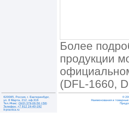
Более подр
продукции м
официальном
(DFL-1660, D
620085
,
Россия
,
г. Екатеринбург
,
© 20
ул. 8 Марта, 212
,
оф.316
Наименования и товарные 
Тел./Факс:
(343) 379-06-56 (-58)
Предл
Телефон:
+7 912 24-40-192
it-practica.ru