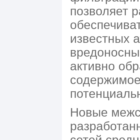
позволяет р
обеспечиват
известных а
вредоносны
активно об
содержимое
потенциаль
Новые межс
разработан
сетей средн