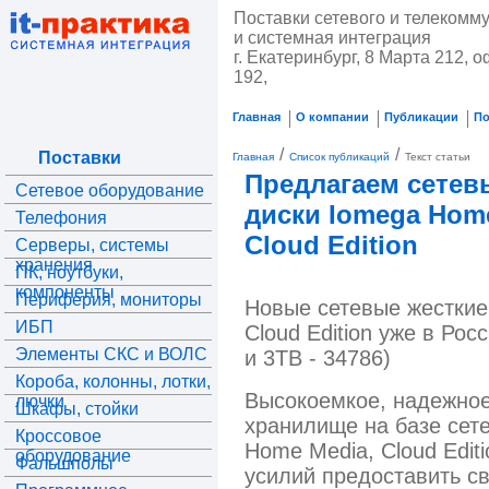
Поставки сетевого и телекомм
и системная интеграция
г. Екатеринбург, 8 Марта 212, о
192,
Главная
О компании
Публикации
П
/
/
Поставки
Главная
Список публикаций
Текст статьи
Предлагаем сетев
Сетевое оборудование
диски Iomega Home
Телефония
Cloud Edition
Серверы, системы
хранения
ПК, ноутбуки,
компоненты
Периферия, мониторы
Новые сетевые жесткие
ИБП
Cloud Edition уже в Рос
Элементы СКС и ВОЛС
и 3TB - 34786)
Короба, колонны, лотки,
Высокоемкое, надежно
лючки
Шкафы, стойки
хранилище на базе сете
Кроссовое
Home Media, Cloud Edit
оборудование
Фальшполы
усилий предоставить с