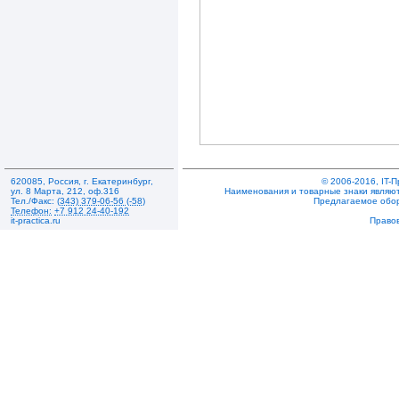
620085
,
Россия
,
г. Екатеринбург
,
© 2006-2016, IT-
ул. 8 Марта, 212
,
оф.316
Наименования и товарные знаки являют
Тел./Факс:
(343) 379-06-56 (-58)
Предлагаемое обо
Телефон:
+7 912 24-40-192
it-practica.ru
Право