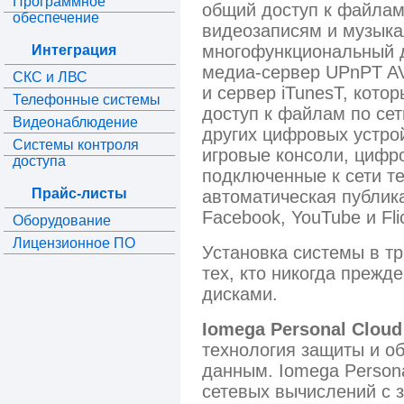
Программное
общий доступ к файлам
обеспечение
видеозаписям и музыка
многофункциональный 
Интеграция
медиа-сервер UPnPT A
СКС и ЛВС
и сервер iTunesT, кото
Телефонные системы
доступ к файлам по се
Видеонаблюдение
других цифровых устрой
Системы контроля
игровые консоли, цифр
доступа
подключенные к сети т
Прайс-листы
автоматическая публик
Facebook, YouTube и Flic
Оборудование
Лицензионное ПО
Установка системы в тр
тех, кто никогда прежд
дисками.
Iomega Personal Cloud
технология защиты и о
данным. Iomega Persona
сетевых вычислений с 